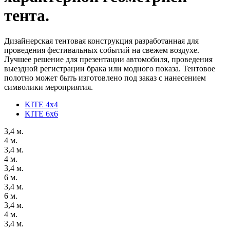
тента.
Дизайнерская тентовая конструкция разработанная для
проведения фестивальных событий на свежем воздухе.
Лучшее решение для презентации автомобиля, проведения
выездной регистрации брака или модного показа. Тентовое
полотно может быть изготовлено под заказ с нанесением
символики мероприятия.
KITE 4x4
KITE 6x6
3,4 м.
4 м.
3,4 м.
4 м.
3,4 м.
6 м.
3,4 м.
6 м.
3,4 м.
4 м.
3,4 м.