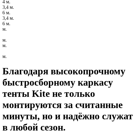
4 м.
3,4 м.
6 м.
3,4 м.
6 м.
м.
м.
м.
м.
Благодаря высокопрочному
быстросборному каркасу
тенты Kite не только
монтируются за считанные
минуты, но и надёжно служат
в любой сезон.