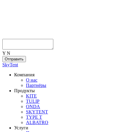
Y
N
SkyTent
Компания
О нас
Партнёры
Продукты
KITE
TULIP
ONDA
SKYTENT
TYPE T
ALBATRO
Услуги