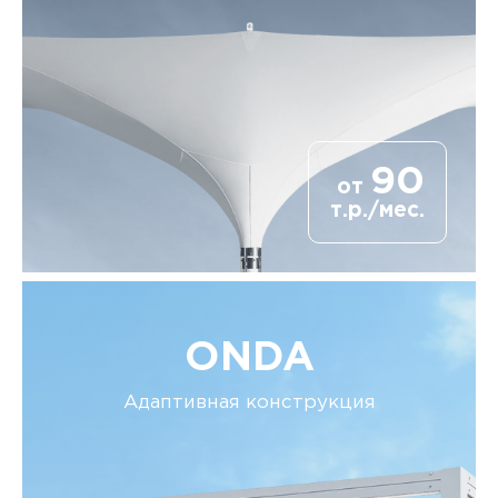
90
от
т.р./мес.
ONDA
Адаптивная конструкция