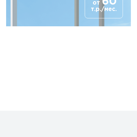
60
от
т.р./мес.