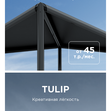
45
от
т.р./мес.
TULIP
Креативная лёгкость