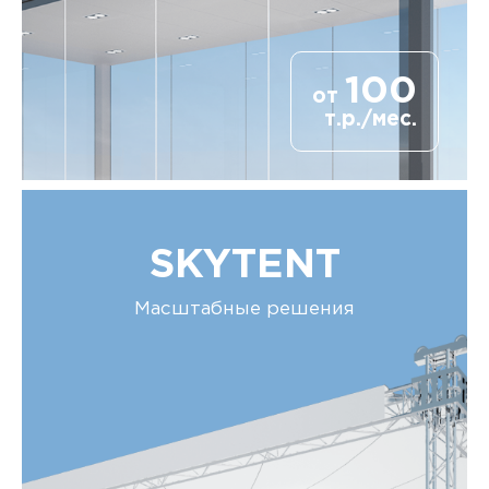
100
от
т.р./мес.
SKYTENT
Масштабные решения