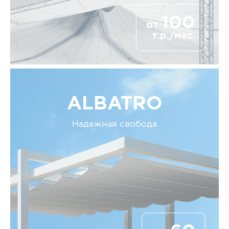
100
от
т.р./мес.
ALBATRO
Надежная свобода