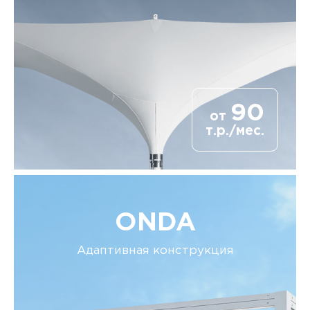
90
от
т.р./мес.
ONDA
Адаптивная конструкция