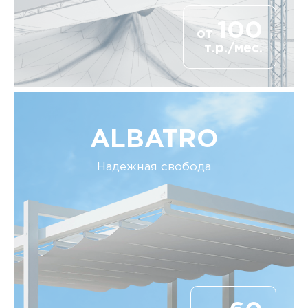
100
от
т.р./мес.
ALBATRO
Надежная свобода