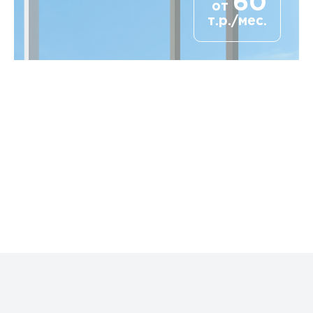
60
от
т.р./мес.