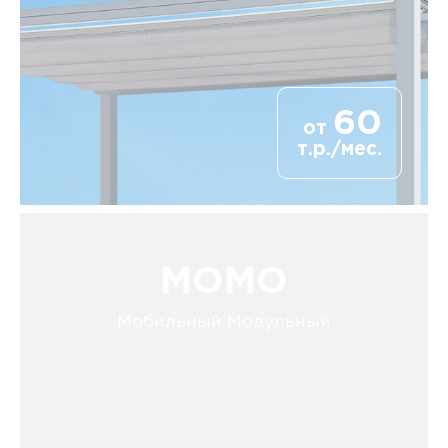
60
от
т.р./мес.
MOMO
Мобильный Модульный