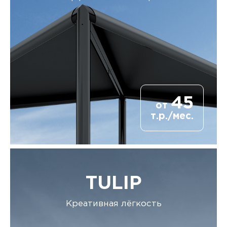
45
от
т.р./мес.
TULIP
Креативная лёгкость