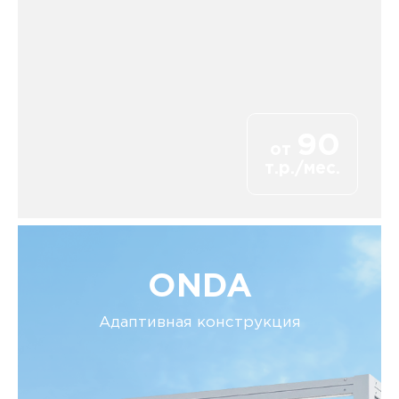
90
от
т.р./мес.
ONDA
Адаптивная конструкция