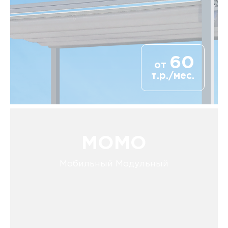
60
от
т.р./мес.
MOMO
Мобильный Модульный