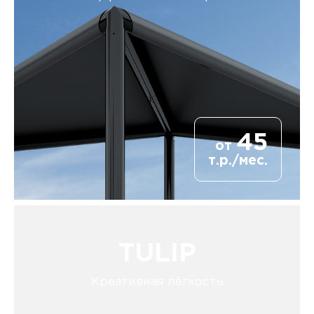
45
от
т.р./мес.
TULIP
Креативная лёгкость