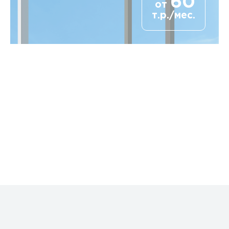
60
от
т.р./мес.