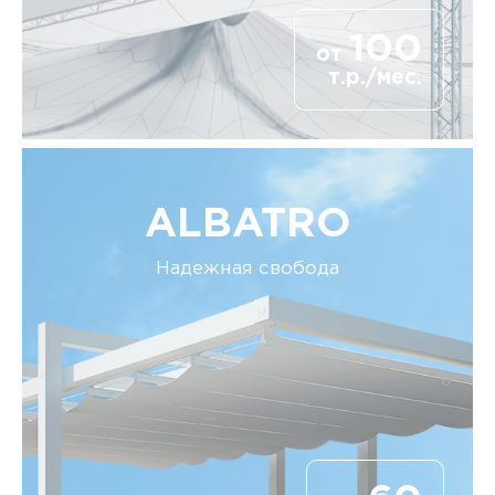
100
от
т.р./мес.
ALBATRO
Надежная свобода