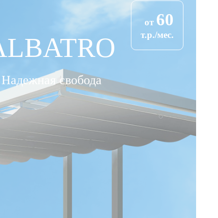
60
от
т.р./мес.
ALBATRO
Надежная свобода