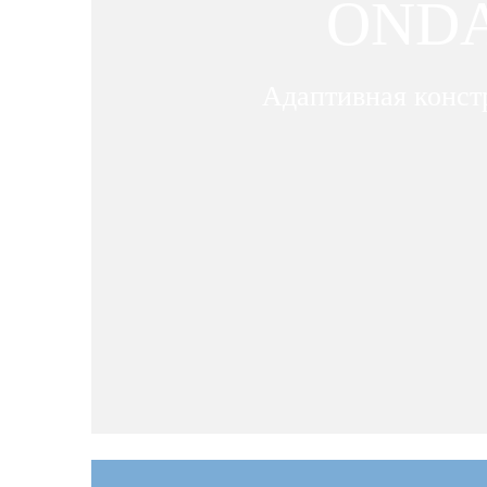
OND
Адаптивная конст