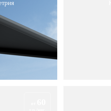
етрия
60
от
т.р./мес.