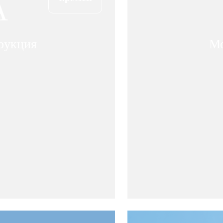
A
рукция
Мо