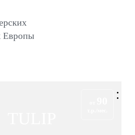
ерских
к Европы
90
от
т.р./мес.
TULIP