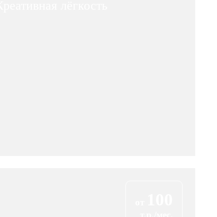
Креативная лёгкость
100
от
т.р./мес.