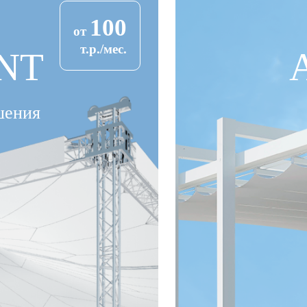
100
от
т.р./мес.
NT
шения