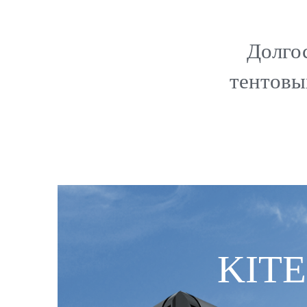
Долго
тентовы
KITE